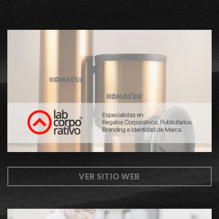
VER SITIO WEB