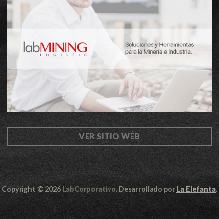
VER SITIO WEB
Copyright © 2026
LabCorporativo
. Desarrollado por
La Elefanta
.