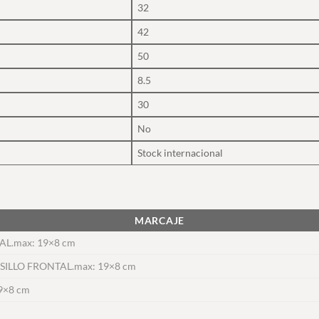
32
42
50
8.5
30
No
Stock internacional
MARCAJE
AL.max: 19×8 cm
ILLO FRONTAL.max: 19×8 cm
9×8 cm