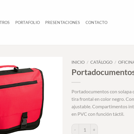
TROS
PORTAFOLIO
PRESENTACIONES
CONTACTO
INICIO
/
CATÁLOGO
/
OFICIN
Portadocumentos
Portadocumentos con solapa de
tira frontal en color negro. Co
ajustable. Compartimentos int
en PVC con función táctil.
Portadocumentos Verse cantidad