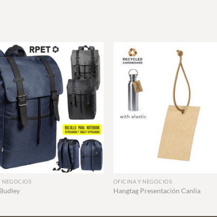
+
Y NEGOCIOS
OFICINA Y NEGOCIOS
Budley
Hangtag Presentación Canlia