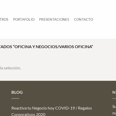
TROS
PORTAFOLIO
PRESENTACIONES
CONTACTO
DOS “OFICINA Y NEGOCIOS/VARIOS OFICINA”
a selección.
BLOG
N
Su
Reactiva tu Negocio hoy COVID-19 / Regalos
n
Corporativos 2020