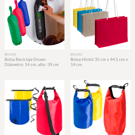
BOLSAS
BOLSAS
Bolsa Reciclaje Doxen
Bolsa Hintol 35 cm x 44.5 cm x
Diámetro: 14 cm, alto: 39 cm
14 cm