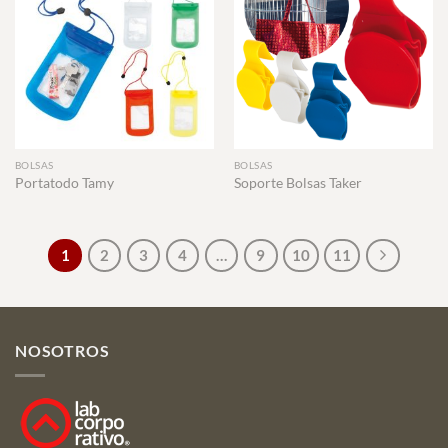
BOLSAS
BOLSAS
Portatodo Tamy
Soporte Bolsas Taker
1
2
3
4
…
9
10
11
NOSOTROS