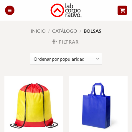
Skip
to
content
INICIO
/
CATÁLOGO
/
BOLSAS
FILTRAR