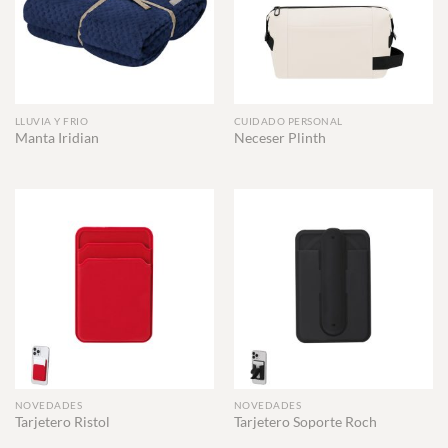
LLUVIA Y FRIO
CUIDADO PERSONAL
Manta Iridian
Neceser Plinth
NOVEDADES
NOVEDADES
Tarjetero Ristol
Tarjetero Soporte Roch