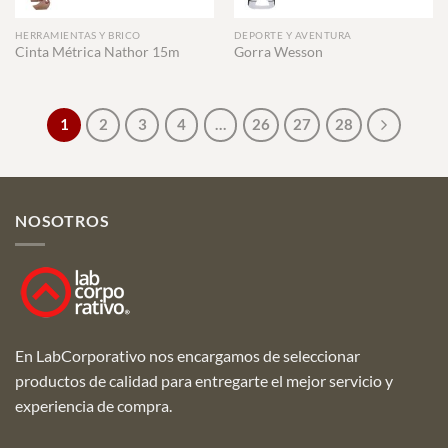
HERRAMIENTAS Y BRICO
DEPORTE Y AVENTURA
Cinta Métrica Nathor 15m
Gorra Wesson
1
2
3
4
…
26
27
28
NOSOTROS
En LabCorporativo nos encargamos de seleccionar
productos de calidad para entregarte el mejor servicio y
experiencia de compra.