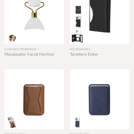
CUIDADO PERSONAL
NOVEDADES
Masajeador Facial Herbiax
Tarjetero Enkor