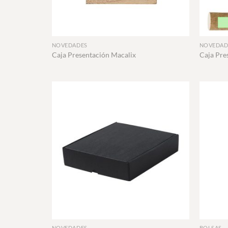
+
+
NOVEDADES
NOVEDAD
Caja Presentación Macalix
Caja Pre
+
+
NOVEDADES
BOLSAS