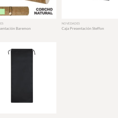
+
ES
NOVEDADES
sentación Baremon
Caja Presentación Steffon