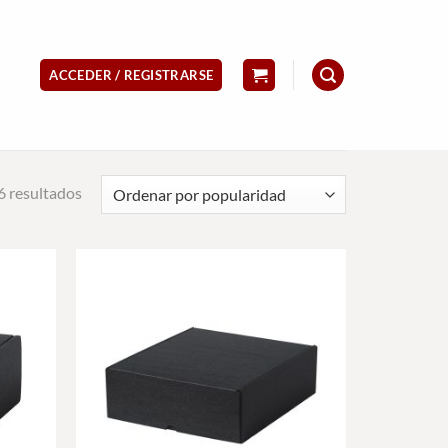
ACCEDER / REGISTRARSE
Ordenado
 resultados
por
popularidad