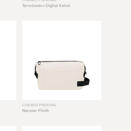
Termómetro Digital Kelvin
+
CUIDADO PERSONAL
Neceser Plinth