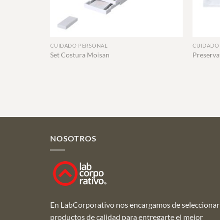
+
+
CUIDADO PERSONAL
CUIDADO
Set Costura Moisan
Preserva
NOSOTROS
En LabCorporativo nos encargamos de seleccionar
productos de calidad para entregarte el mejor