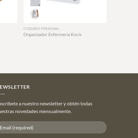
+
CUIDADO PERSONAL
Organizador Enfermería Kocis
EWSLETTER
scríbete a nuestro newsletter y obtén todas
uestras novedades mensualmente.