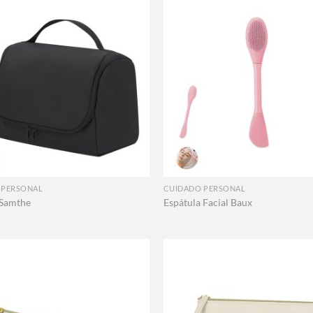
+
 PERSONAL
CUIDADO PERSONAL
 Samthe
Espátula Facial Baux