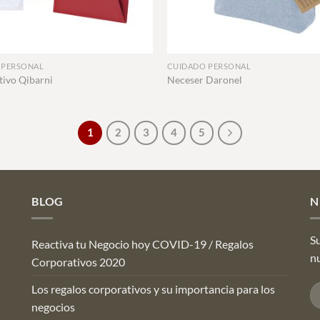
+
 PERSONAL
CUIDADO PERSONAL
tivo Qibarni
Neceser Daronel
1
2
3
4
5
BLOG
N
Su
Reactiva tu Negocio hoy COVID-19 / Regalos
n
Corporativos 2020
Los regalos corporativos y su importancia para los
negocios