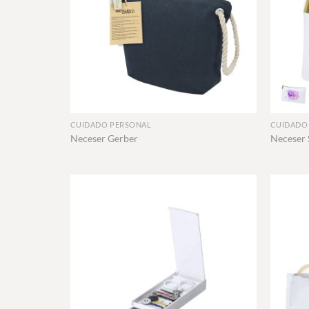
+
+
CUIDADO PERSONAL
CUIDADO
Neceser Gerber
Neceser 