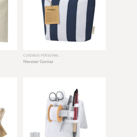
+
CUIDADO PERSONAL
Neceser Goniax