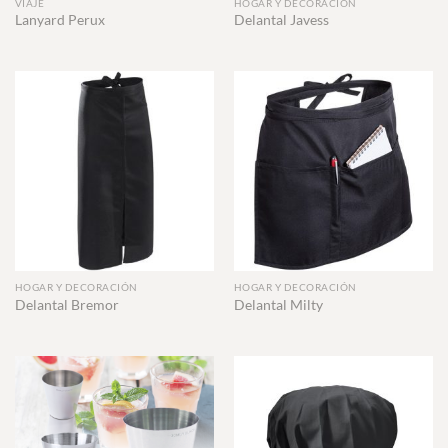
VIAJE
HOGAR Y DECORACIÓN
Lanyard Perux
Delantal Javess
HOGAR Y DECORACIÓN
HOGAR Y DECORACIÓN
Delantal Bremor
Delantal Milty