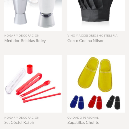
HOGAR Y DECORACIÓN
VINO Y ACCESORIOS HOSTELERIA
Medidor Bebidas Roley
Gorro Cocina Nilson
HOGAR Y DECORACIÓN
CUIDADO PERSONAL
Set Cóctel Kaipir
Zapatillas Cholits