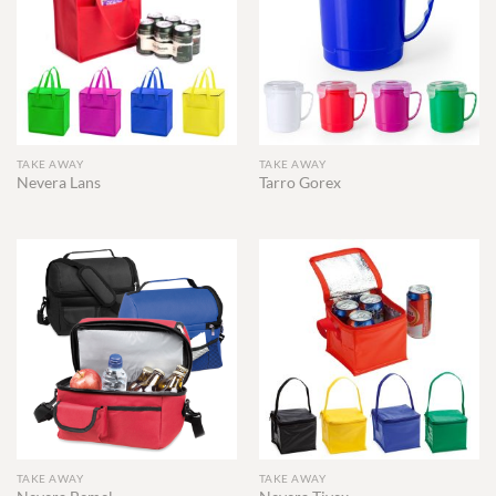
TAKE AWAY
TAKE AWAY
Nevera Lans
Tarro Gorex
TAKE AWAY
TAKE AWAY