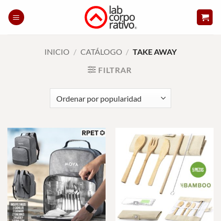
Skip
to
content
INICIO
/
CATÁLOGO
/
TAKE AWAY
FILTRAR