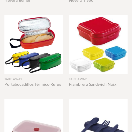
Nevera Bemel
Nevera Tivex
TAKE AWAY
TAKE AWAY
Portabocadillos Térmico Rufus
Fiambrera Sandwich Noix