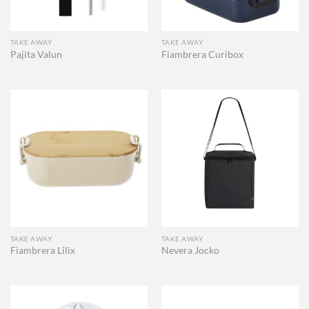
TAKE AWAY
TAKE AWAY
Pajita Valun
Fiambrera Curibox
TAKE AWAY
TAKE AWAY
Fiambrera Lilix
Nevera Jocko