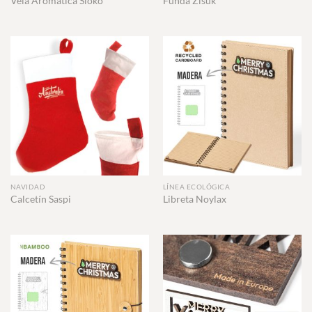
Vela Aromática Sioko
Funda Zisuk
NAVIDAD
LÍNEA ECOLÓGICA
Calcetín Saspi
Libreta Noylax