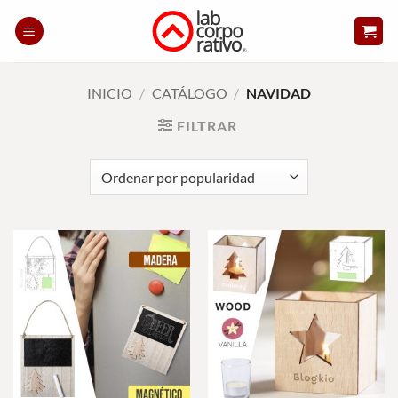
Skip
to
content
INICIO
/
CATÁLOGO
/
NAVIDAD
FILTRAR