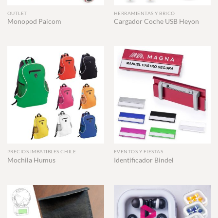
OUTLET
HERRAMIENTAS Y BRICO
Monopod Paicom
Cargador Coche USB Heyon
PRECIOS IMBATIBLES CHILE
EVENTOS Y FIESTAS
Mochila Humus
Identificador Bindel