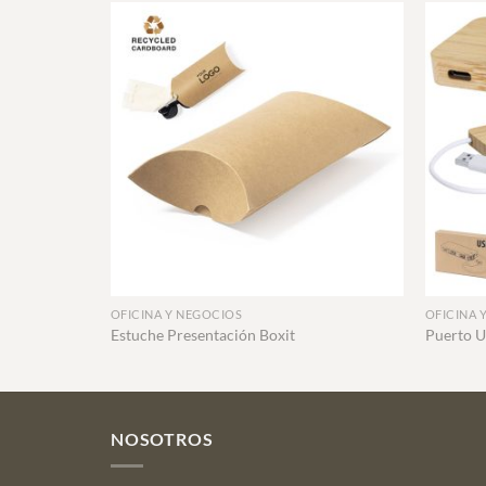
+
+
OFICINA Y NEGOCIOS
OFICINA 
Estuche Presentación Boxit
Puerto 
NOSOTROS