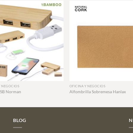
+
Y NEGOCIOS
OFICINA Y NEGOCIOS
USB Norman
Alfombrilla Sobremesa Hanlax
BLOG
N