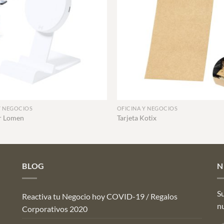
+
Y NEGOCIOS
OFICINA Y NEGOCIOS
r Lomen
Tarjeta Kotix
BLOG
N
Su
Reactiva tu Negocio hoy COVID-19 / Regalos
n
Corporativos 2020