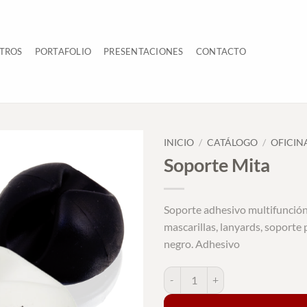
TROS
PORTAFOLIO
PRESENTACIONES
CONTACTO
INICIO
/
CATÁLOGO
/
OFICIN
Soporte Mita
Soporte adhesivo multifunción
mascarillas, lanyards, soporte
negro. Adhesivo
Soporte Mita cantidad