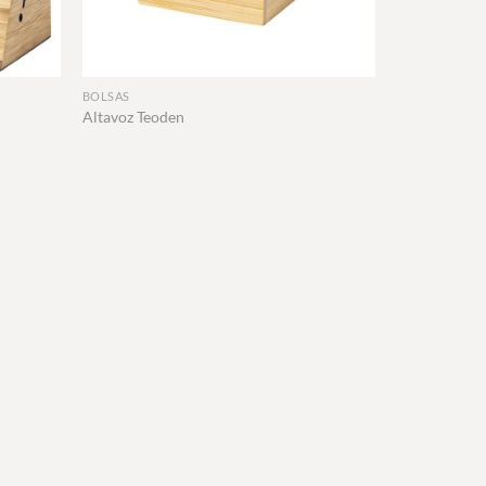
+
BOLSAS
Altavoz Teoden