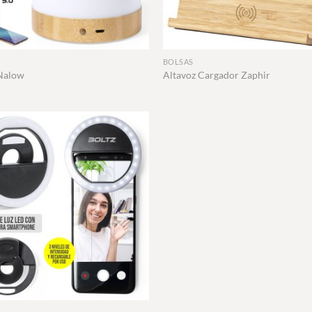
+
BOLSAS
Nalow
Altavoz Cargador Zaphir