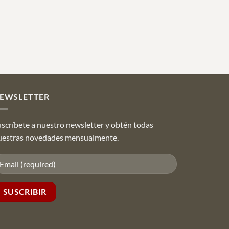
EWSLETTER
scríbete a nuestro newsletter y obtén todas
uestras novedades mensualmente.