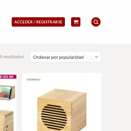
ACCEDER / REGISTRARSE
Ordenado
 resultados
por
popularidad