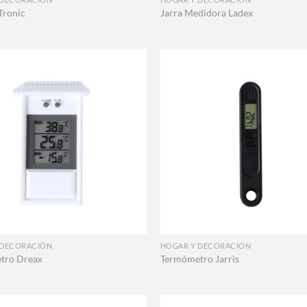
Tronic
Jarra Medidora Ladex
+
 DECORACIÓN
HOGAR Y DECORACIÓN
tro Dreax
Termómetro Jarris