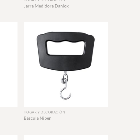
Jarra Medidora Danlox
+
HOGAR Y DECORACIÓN
Báscula Niben