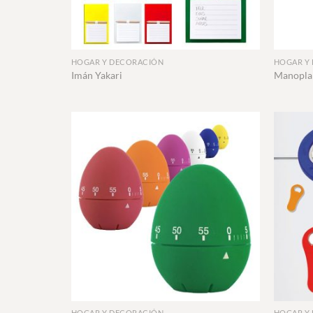
+
+
HOGAR Y DECORACIÓN
HOGAR Y
Imán Yakari
Manopla
+
+
HOGAR Y DECORACIÓN
HOGAR Y