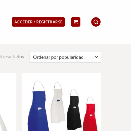
ACCEDER / REGISTRARSE
Ordenado
 resultados
por
popularidad