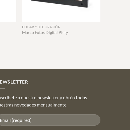
+
HOGAR Y DECORACIÓN
Marco Fotos Digital Picty
EWSLETTER
scríbete a nuestro newsletter y obtén todas
uestras novedades mensualmente.