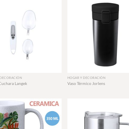
+
 DECORACIÓN
HOGAR Y DECORACIÓN
Cuchara Langek
Vaso Térmico Jorlens