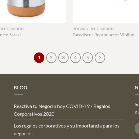
+
 DECORACIÓN
HOGAR Y DECORACIÓN
mico Sarski
Tocadiscos Reproductor Vinilux
1
2
3
4
5
BLOG
N
Su
Reactiva tu Negocio hoy COVID-19 / Regalos
n
Corporativos 2020
Los regalos corporativos y su importancia para los
negocios