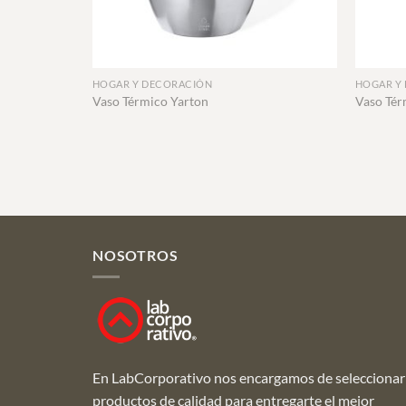
+
+
HOGAR Y DECORACIÓN
HOGAR Y
Vaso Térmico Yarton
Vaso Tér
NOSOTROS
En LabCorporativo nos encargamos de seleccionar
productos de calidad para entregarte el mejor