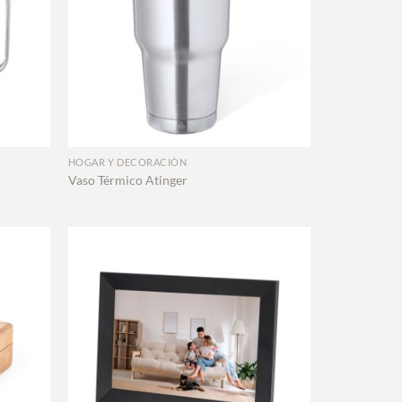
+
HOGAR Y DECORACIÓN
Vaso Térmico Atinger