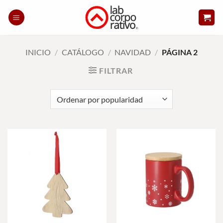
Skip
to
content
INICIO
/
CATÁLOGO
/
NAVIDAD
/
PÁGINA 2
FILTRAR