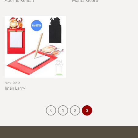
Adorno Roman
Manta Ricord
NAVIDAD
Imán Larry
1
2
3