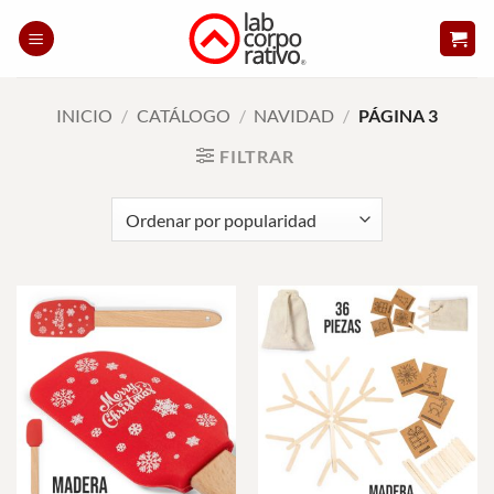
Skip
to
content
INICIO
/
CATÁLOGO
/
NAVIDAD
/
PÁGINA 3
FILTRAR